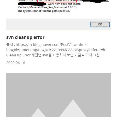
이용하는 자를 의미합니다. 4. “모바일 기기”란..
svn cleanup error
출처 : https://m.blog.naver.com/PostView.nhn?
blogId=juniorking&logNo=221044363349&proxyReferer=https
Clean up Error 해결법 svn을 사용하다 보면 가끔씩 아래 그림과
같은 에러가 뜨면서 Clean up이 실행이 안될 때가 있습니다.
2020.06.16
Failed to run the WC DB work queue associated... clean
up을 했을 때, 위와 같은 에러 팝업 창이 뜨면 해결하는 방법입니다.
해결법 - 프로젝트가 있는 폴더에 .svn 폴더를 안을 보면 wc.db라
는 녀석이 있다. - DB 브라우저를 설치해서 wc.db를 쿼리문으로
수정하면 간단하게 됩니다...