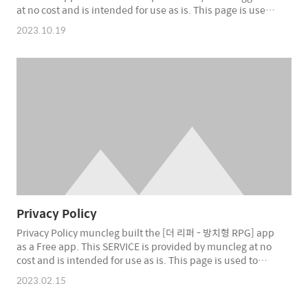
at no cost and is intended for use as is. This page is used
to inform visitors regarding my policies with the
2023.10.19
collection, use, and disclosure of Personal Information if
anyone decided to use my Service. If you choose to use
my Service, then you agree to the collection and use of
inform..
Privacy Policy
Privacy Policy muncleg built the [더 리퍼 - 방치형 RPG] app
as a Free app. This SERVICE is provided by muncleg at no
cost and is intended for use as is. This page is used to
inform visitors regarding my policies with the collection,
2023.02.15
use, and disclosure of Personal Information if anyone
decided to use my Service. If you choose to use my