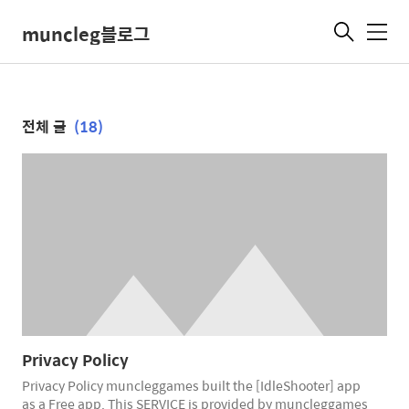
muncleg블로그
메
뉴
전체 글
(18)
Privacy Policy
Privacy Policy muncleggames built the [IdleShooter] app
as a Free app. This SERVICE is provided by muncleggames