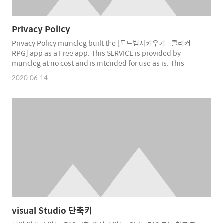
Privacy Policy
Privacy Policy muncleg built the [도트법사키우기 - 클리커
RPG] app as a Free app. This SERVICE is provided by
muncleg at no cost and is intended for use as is. This
page is used to inform visitors regarding my policies with
2020.06.14
the collection, use, and disclosure of Personal Information
if anyone decided to use my Service. If you choose to use
my Service, then you agree to the collection and use of
informatio..
visual Studio 단축키